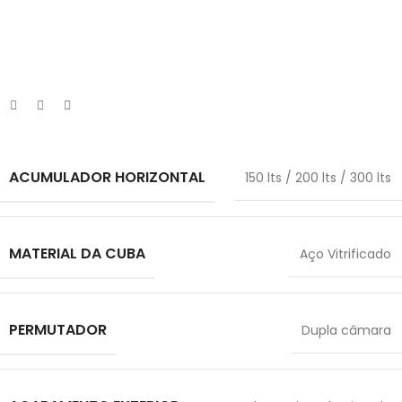
Tem alguma dúvida ou pretende algum esclarecimento
sobre os nossos produtos? Contacte-nos.
ACUMULADOR HORIZONTAL
150 lts / 200 lts / 300 lts
MATERIAL DA CUBA
Aço Vitrificado
PERMUTADOR
Dupla câmara