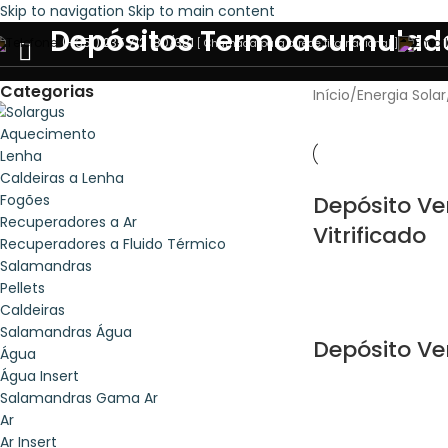
Skip to navigation
Skip to main content
Depósitos Termoacumulador
(+351) 235 712 180/381
[ Chamada para a rede fixa nacional ]
Categorias
Início
/
Energia Solar
Aquecimento
Lenha
Caldeiras a Lenha
Fogões
Depósito Ve
Recuperadores a Ar
Vitrificado
Recuperadores a Fluido Térmico
Salamandras
Pellets
Caldeiras
Salamandras Água
Depósito Ve
Água
Água Insert
Salamandras Gama Ar
Ar
Ar Insert