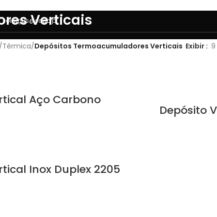
es Verticais
solargus@sapo.pt
/
Térmica
/
Depósitos Termoacumuladores Verticais
Exibir
9
QUEM SOMOS
ENERGIA SOLAR
AQUECIMENTO
CLI
rtical Aço Carbono
Depósito V
rtical Inox Duplex 2205