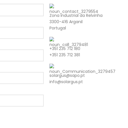
Zona Industrial da Relvinha
3300-416 Arganil
Portugal
+351 235 712 180
+351 235 712 381
solargus@sapo.pt
info@solargus.pt
Tem alguma dúvida ou pretende algu
esclarecimento sobre os nossos produ
nos.