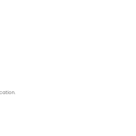
A ENERGIA SOLAR EM PORTUGAL
MATIZAÇÃO
ESTRUTURAS METÁLICAS
CONTACTOS
cation.