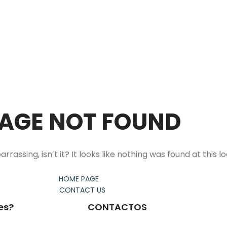
solargus@sapo.pt
QUEM SOMOS
ENERGIA SOLAR
AQUECIMENTO
CLI
AGE NOT FOUND
assing, isn’t it? It looks like nothing was found at this lo
HOME PAGE
CONTACT US
es?
CONTACTOS