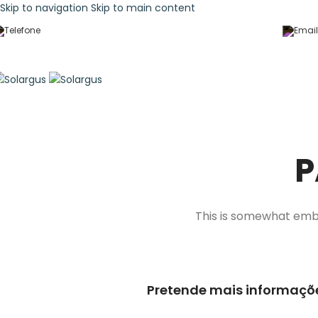
Skip to navigation
Skip to main content
(+351) 235 712 180/381
[ Chamada para a rede fixa nacional ]
P
This is somewhat embarr
Pretende mais informaçõ