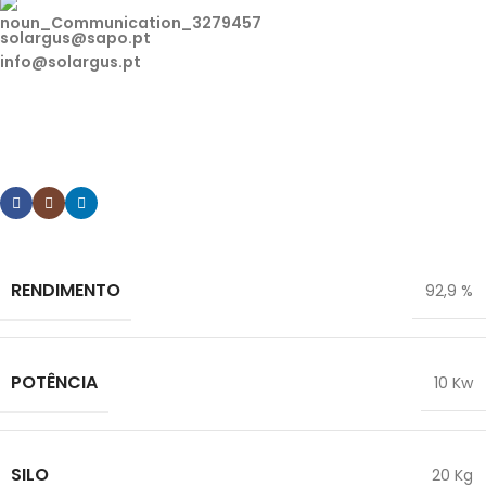
solargus@sapo.pt
info@solargus.pt
Tem alguma dúvida ou pretende algum esclarecimento
sobre os nossos produtos? Contacte-nos.
RENDIMENTO
92,9 %
POTÊNCIA
10 Kw
SILO
20 Kg