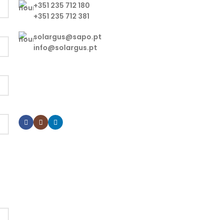
+351 235 712 180
+351 235 712 381
solargus@sapo.pt
info@solargus.pt
Tem alguma dúvida ou pretende
algum esclarecimento sobre os
nossos produtos? Contacte-nos.