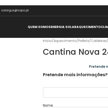
solargus@sapo.pt
QUEM SOMOS
ENERGIA SOLAR
AQUECIMENTO
CLI
Início
/
Aquecimento
/
Pellets
/
Caldeiras
Cantina Nova 2
Pretende 
Pretende mais informações?
Nome