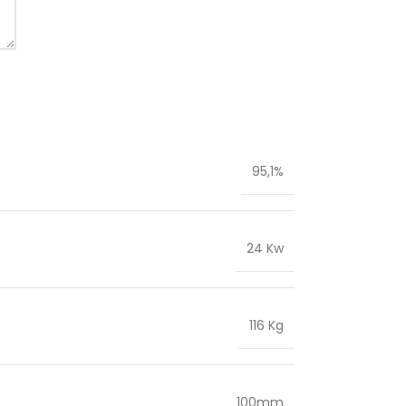
95,1%
24 Kw
116 Kg
100mm