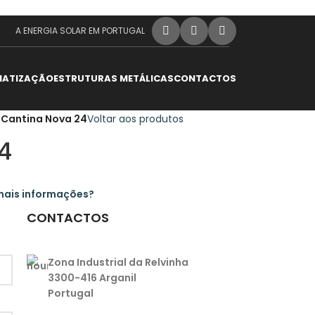
A ENERGIA SOLAR EM PORTUGAL
MATIZAÇÃO
ESTRUTURAS METÁLICAS
CONTACTOS
/
Cantina Nova 24
Voltar aos produtos
4
mais informações?
CONTACTOS
Zona Industrial da Relvinha
3300-416 Arganil
Portugal