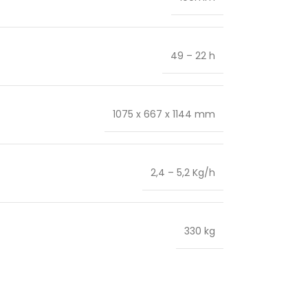
49 – 22 h
1075 x 667 x 1144 mm
2,4 – 5,2 Kg/h
330 kg