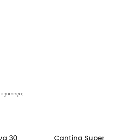
 segurança;
va 30
Cantina Super