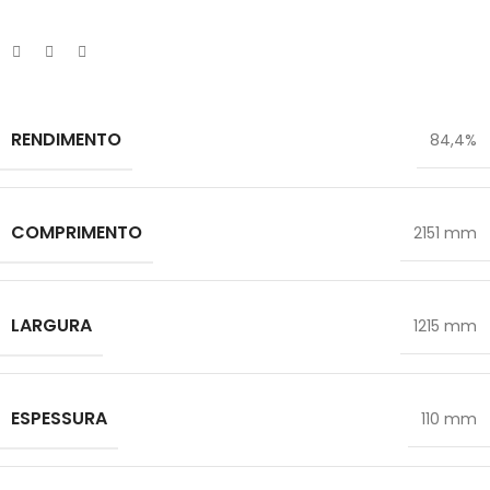
sobre os nossos produtos? Contacte-nos.
RENDIMENTO
84,4%
COMPRIMENTO
2151 mm
LARGURA
1215 mm
ESPESSURA
110 mm