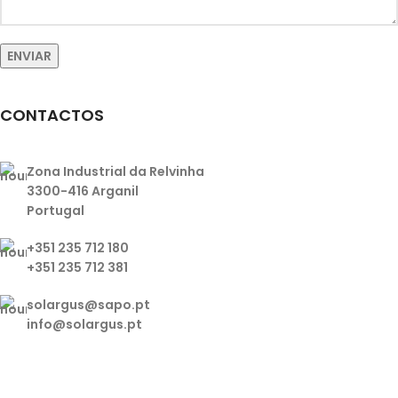
CONTACTOS
Zona Industrial da Relvinha
3300-416 Arganil
Portugal
+351 235 712 180
+351 235 712 381
solargus@sapo.pt
info@solargus.pt
Tem alguma dúvida ou pretende algum esclarecimento