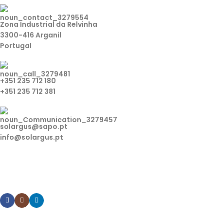
Zona Industrial da Relvinha
3300-416 Arganil
Portugal
+351 235 712 180
+351 235 712 381
solargus@sapo.pt
info@solargus.pt
Tem alguma dúvida ou pretende algum esclarecimento
sobre os nossos produtos? Contacte-nos.