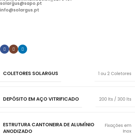
solargus@sapo.pt
info@solargus.pt
Tem alguma dúvida ou pretende algum esclarecimento
sobre os nossos produtos? Contacte-nos.
COLETORES SOLARGUS
1 ou 2 Coletores
DEPÓSITO EM AÇO VITRIFICADO
200 lts / 300 lts
ESTRUTURA CANTONEIRA DE ALUMÍNIO
Fixações em
ANODIZADO
Inox