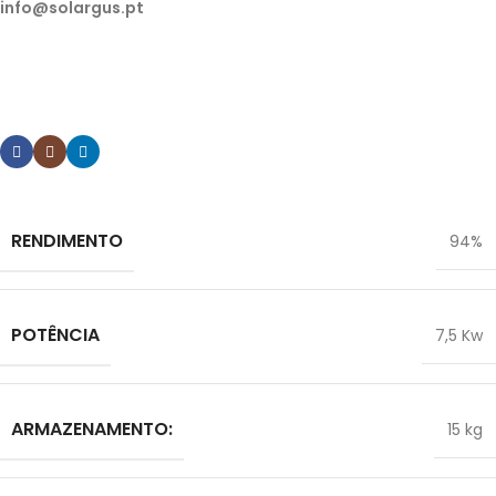
info@solargus.pt
Tem alguma dúvida ou pretende algum esclarecimento
sobre os nossos produtos? Contacte-nos.
RENDIMENTO
94%
POTÊNCIA
7,5 Kw
ARMAZENAMENTO:
15 kg