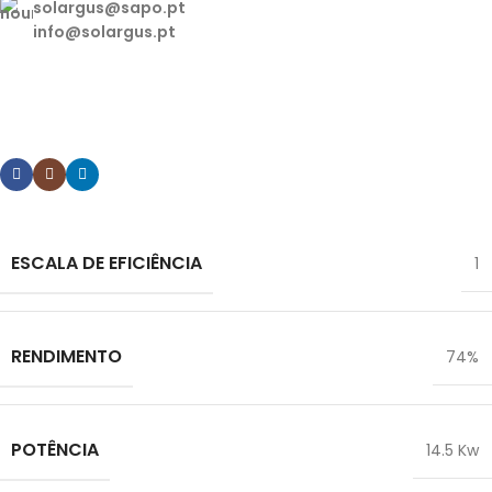
solargus@sapo.pt
info@solargus.pt
Tem alguma dúvida ou pretende algum esclarecimento
sobre os nossos produtos? Contacte-nos.
ESCALA DE EFICIÊNCIA
1
RENDIMENTO
74%
POTÊNCIA
14.5 Kw