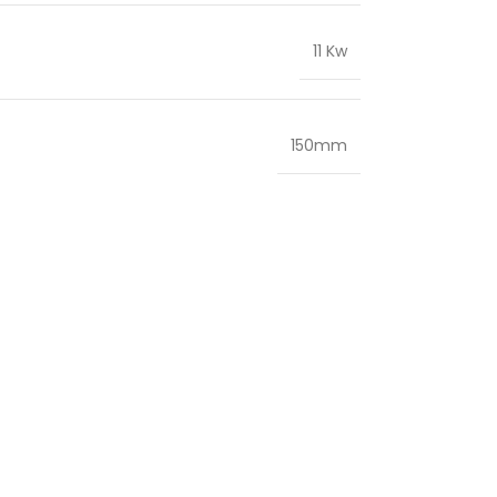
11 Kw
150mm