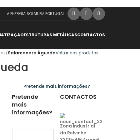
A ENERGIA SOLAR EM PORTUGAL
MATIZAÇÃO
ESTRUTURAS METÁLICAS
CONTACTOS
ras
/
Salamandra Águeda
Voltar aos produtos
gueda
Pretende mais informações?
Pretende
CONTACTOS
mais
informações?
Zona Industrial
da Relvinha
3300-416 Arganil