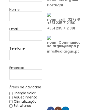
Portugal
Nome
+351 235 712 180
+351 235 712 381
Email
solargus@sapo.pt
Telefone
info@solargus.pt
Tem alguma
Empresa
dúvida ou
pretende algum
esclarecimento
Áreas de Atividade
sobre os nossos
Energia Solar
produtos?
Aquecimento
Contacte-nos.
Climatização
Estruturas