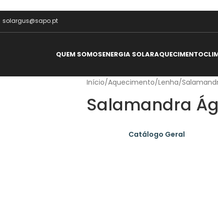
solargus@sapo.pt
QUEM SOMOS
ENERGIA SOLAR
AQUECIMENTO
CLI
Início
/
Aquecimento
/
Lenha
/
Salamand
Salamandra Á
Catálogo Geral