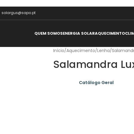
solargus@sapo.pt
QUEM SOMOS
ENERGIA SOLAR
AQUECIMENTO
CLI
Início
/
Aquecimento
/
Lenha
/
Salamand
Salamandra Lu
Catálogo Geral