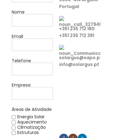
Portugal
Nome
+351 235 712 180
+351 235 712 381
Email
solargus@sapo.pt
Telefone
info@solargus.pt
Tem alguma
Empresa
dúvida ou
pretende algum
esclarecimento
Áreas de Atividade
sobre os nossos
Energia Solar
produtos?
Aquecimento
Contacte-nos.
Climatização
Estruturas