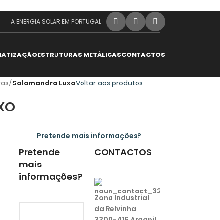
A ENERGIA SOLAR EM PORTUGAL
MATIZAÇÃO
ESTRUTURAS METÁLICAS
CONTACTOS
ras
/
Salamandra Luxo
Voltar aos produtos
xo
Pretende mais informações?
Pretende
CONTACTOS
mais
informações?
Zona Industrial
da Relvinha
3300-416 Arganil